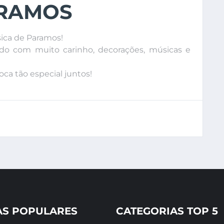
ARAMOS
sica de Paramos!
udo com muito carinho, decorações, músicas e
ca tão especial juntos!
AS POPULARES
CATEGORIAS TOP 5