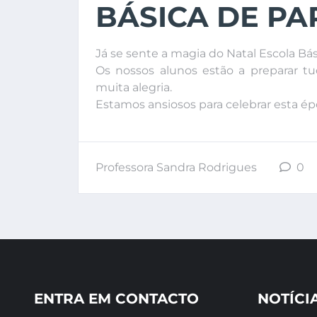
BÁSICA DE P
Já se sente a magia do Natal Escola Bá
Os nossos alunos estão a preparar t
muita alegria.
Estamos ansiosos para celebrar esta épo
Professora Sandra Rodrigues
0
ENTRA EM CONTACTO
NOTÍCI